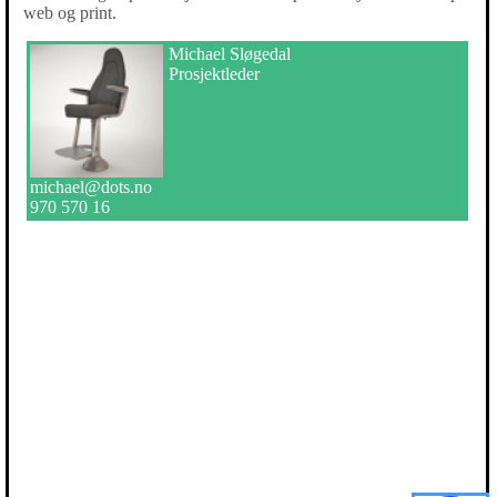
web og print.
Michael Sløgedal
Prosjektleder
michael@dots.no
970 570 16