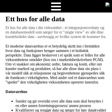
Ett hus for alle data
Et hus for alle data i din virksomhet - et integrasjonsverktøy og
en databasemodell som sørger for et "single view" av alle dine
kundekritiske data - uavhengig av hvilke system de kommer fra.
Et moderne datavarehus er et betydelig skritt inn i fremtiden
hvor data og funksjoner henger sammen i et holistisk
perspektiv. Data ligger beskrevet i et språk som er felles for alle
virksomhetens områder (hos oss i markedsbeskrivelsen PGM).
Om vi snakker om økonomi; ordre, faktura og konti, eller om
kunder marked og produkter, så har alle disse data sin plass i
vår modell slik at relasjonene og begivenhetene gjenspeiles slik
de framkom i virkeligheten. Med andre ord et datavarehus som
”speiler” den virkeligheten virksomheten opererer innenfor.
Datavarehus
Samler og gir oversikt over alle data som skal benyttes i
en eller annen forretningsprosess/ annen prosess
Kvalifiserer og rengjør data og sørger for høy datakvalitet