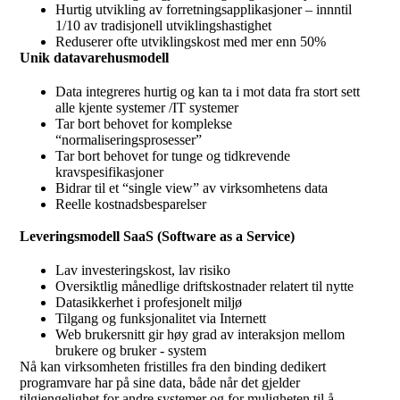
Hurtig utvikling av forretningsapplikasjoner – innntil
1/10 av tradisjonell utviklingshastighet
Reduserer ofte utviklingskost med mer enn 50%
Unik datavarehusmodell
Data integreres hurtig og kan ta i mot data fra stort sett
alle kjente systemer /IT systemer
Tar bort behovet for komplekse
“normaliseringsprosesser”
Tar bort behovet for tunge og tidkrevende
kravspesifikasjoner
Bidrar til et “single view” av virksomhetens data
Reelle kostnadsbesparelser
Leveringsmodell SaaS (Software as a Service)
Lav investeringskost, lav risiko
Oversiktlig månedlige driftskostnader relatert til nytte
Datasikkerhet i profesjonelt miljø
Tilgang og funksjonalitet via Internett
Web brukersnitt gir høy grad av interaksjon mellom
brukere og bruker - system
Nå kan virksomheten fristilles fra den binding dedikert
programvare har på sine data, både når det gjelder
tilgjengelighet for andre systemer og for muligheten til å